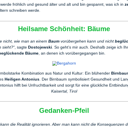
 werde fröhlich und gesund älter und alt und bin gespannt, was ich in
ze
ltern schreiben werde.
Heilsame Schönheit: Bäume
he nicht, wie man an einem
Baum
vorübergehen kann und nicht
beglüc
 sieht?“
, sagte
Dostojewski
. So geht’s mir auch. Deshalb zeige ich Ih
beglückende Bäume
, an denen ich vorübergegangen bin.
mbolstarke Kombination aus Natur und Kultur: Ein blühender
Birnbau
des
Heiligen Antonius
. Der Birnbaum symbolisiert Gesundheit und Lang
ntonius hilft bei Unfruchtbarkeit und sorgt für eine glückliche Entbindun
Kaisertal, Tirol
Gedanken-Pfeil
kann die Realität ignorieren. Aber man kann nicht die Konsequenzen d