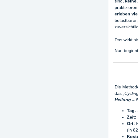
sind,
keine
praktiziere
erleben vi
belastbarer,
zuversichtli
Das wirkt s
Nun beginnt
Die Methode
das
„Cyclin
Heilung – 
Tag:
Zeit:
Ort:
H
(in 8
Kost