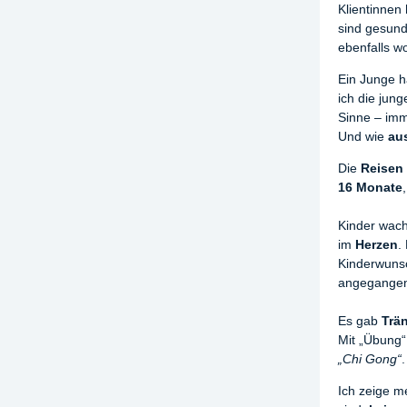
Klientinnen
sind gesund
ebenfalls wo
Ein Junge ha
ich die jun
Sinne – imm
Und wie
au
Die
Reisen
16 Monate
Kinder wach
im
Herzen
.
Kinderwunsc
angegange
Es gab
Trä
Mit „Übung“
„Chi Gong“
Ich zeige m