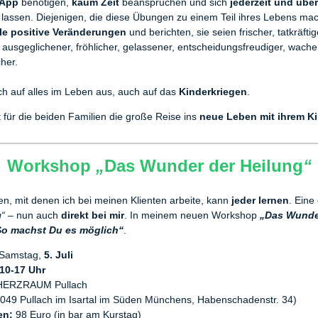
 App
benötigen,
kaum Zeit
beanspruchen und sich
jederzeit und über
n lassen. Diejenigen, die diese Übungen zu einem Teil ihres Lebens ma
ele positive Veränderungen
und berichten, sie seien frischer, tatkräftig
 ausgeglichener, fröhlicher, gelassener, entscheidungsfreudiger, wache
cher.
ich auf alles im Leben aus, auch auf das
Kinderkriegen
.
 für die beiden Familien die große Reise ins
neue
Leben mit ihrem K
Workshop
„
Das Wunder der Heilung
“
n, mit denen ich bei meinen Klienten arbeite, kann
jeder lernen
. Eine
g“
– nun auch
direkt bei mir
. In meinem neuen Workshop
„Das Wunde
So machst Du es möglich“
.
Samstag,
5. Juli
10-17 Uhr
ERZRAUM Pullach
2049 Pullach im Isartal im Süden Münchens, Habenschadenstr. 34)
en:
98 Euro (in bar am Kurstag)