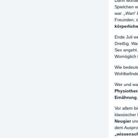
Dann wurde 
Spielchen w
war.
„Wart' 
Freunden, d
körperlich
Ende Juli w
Dreißig. Wa
Sex angeht
Womöglich t
Wie bedeut
Wohlbefinden
Wer und wa
Physiothe
Ernährung
Vor allem b
klassischer
Neugier
un
dem Ausprob
„wissensch