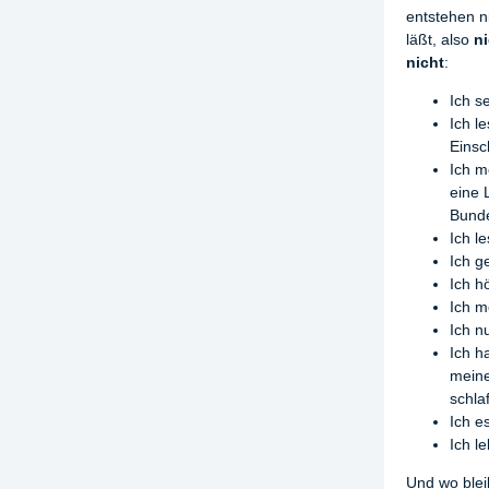
entstehen n
läßt, also
ni
nicht
:
Ich 
Ich l
Einsc
Ich m
eine 
Bunde
Ich l
Ich g
Ich h
Ich 
Ich n
Ich h
meine
schlaf
Ich e
Ich l
Und wo ble