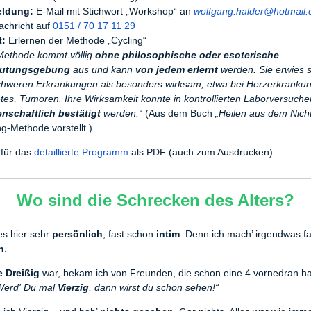
ldung:
E-Mail mit Stichwort „Workshop“ an
wolfgang.halder@hotmail
achricht auf
0151 / 70 17 11 29
t:
Erlernen der Methode „Cycling“
Methode kommt völlig
ohne philosophische oder esoterische
utungsgebung
aus und kann
von jedem erlernt
werden. Sie erwies 
chweren Erkrankungen als besonders wirksam, etwa bei Herzerkranku
tes, Tumoren. Ihre Wirksamkeit konnte in kontrollierten Laborversuche
nschaftlich bestätigt
werden.“
(Aus dem Buch
„Heilen aus dem Nich
ng-Methode vorstellt.)
 für das
detaillierte Programm
als PDF (auch zum Ausdrucken).
Wo sind die Schrecken des Alters?
es hier sehr
persönlich
, fast schon
intim
. Denn ich mach’ irgendwas f
n
.
 Dreißig
war, bekam ich von Freunden, die schon eine 4 vornedran h
Werd' Du mal
Vierzig
, dann wirst du schon sehen!“