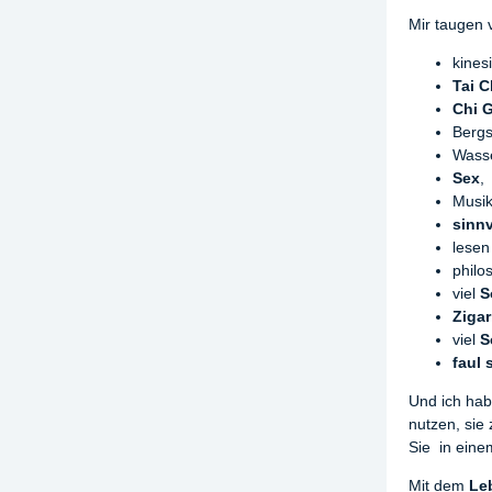
Mir taugen 
kines
Tai C
Chi 
Bergs
Wasse
Sex
,
Musik
sinnv
lesen
philo
viel
S
Ziga
viel
S
faul 
Und ich hab
nutzen, sie
Sie in eine
Mit dem
Le