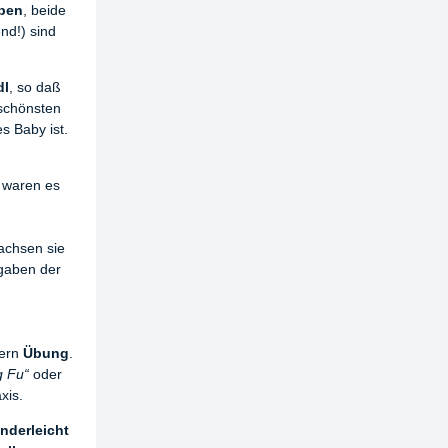
ben
, beide
nd!) sind
dl
, so daß
 schönsten
s Baby ist.
n waren es
.
achsen sie
fgaben der
dern
Übung
.
g Fu“
oder
axis.
inderleicht