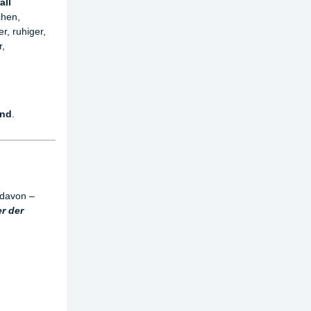
all
chen,
er, ruhiger,
r,
ind
.
 davon –
r der