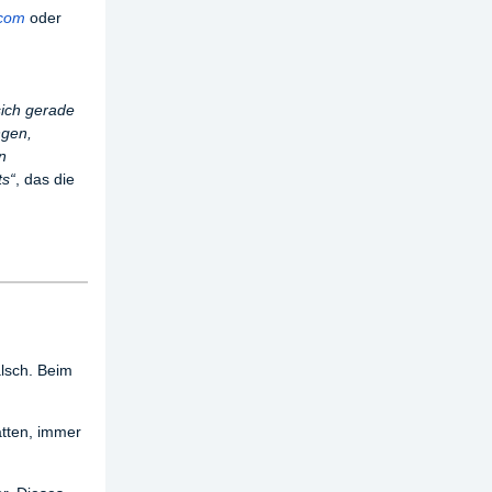
.com
oder
sich gerade
ngen,
n
ts“
, das die
alsch. Beim
atten, immer