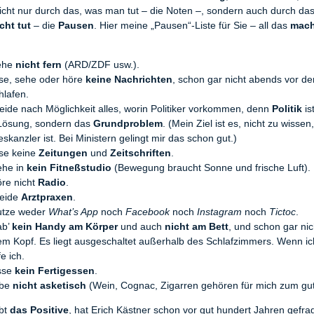
icht nur durch das, was man tut – die Noten –, sondern auch durch da
cht tut
– die
Pausen
. Hier meine „Pausen“-Liste für Sie – all das
mach
sehe
nicht fern
(ARD/ZDF usw.).
ese, sehe oder höre
keine Nachrichten
, schon gar nicht abends vor d
hlafen.
eide nach Möglichkeit alles, worin Politiker vorkommen, denn
Politik
is
Lösung, sondern das
Grundproblem
. (Mein Ziel ist es, nicht zu wissen
skanzler ist. Bei Ministern gelingt mir das schon gut.)
ese keine
Zeitungen
und
Zeitschriften
.
ehe in
kein Fitneßstudio
(Bewegung braucht Sonne und frische Luft).
öre nicht
Radio
.
meide
Arztpraxen
.
utze weder
What’s App
noch
Facebook
noch
Instagram
noch
Tictoc
.
ab’
kein Handy am Körper
und auch
nicht am Bett
, und schon gar ni
m Kopf. Es liegt ausgeschaltet außerhalb des Schlafzimmers. Wenn ich
e ich.
sse
kein Fertigessen
.
ebe
nicht asketisch
(Wein, Cognac, Zigarren gehören für mich zum gu
ibt
das Positive
, hat Erich Kästner schon vor gut hundert Jahren gefra