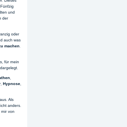
er. Dieses
 Fünfzig
ten und
n der
wanzig oder
und auch was
 zu machen
.
s, für mein
 dargelegt.
athen
,
r
,
Hypnose
,
aus. Als
icht anders.
 mir von