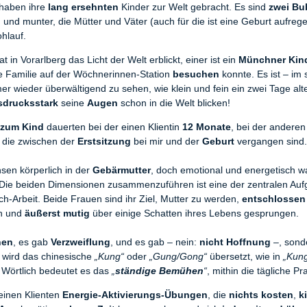
 haben ihre
lang ersehnten
Kinder zur Welt gebracht. Es sind
z
wei Bu
 und munter, die Mütter und Väter (auch für die ist eine Geburt aufrege
hlauf.
t in Vorarlberg das Licht der Welt erblickt, einer ist ein
Münchner Kin
ge Familie auf der Wöchnerinnen-Station
besuchen
konnte. Es ist – im
er wieder überwältigend zu sehen, wie klein und fein ein zwei Tage alte
sdrucksstark
seine
Augen
schon in die Welt blicken!
 zum Kind
dauerten bei der einen Klientin
12 Monate
, bei der andere
, die zwischen der
Erstsitzung
bei mir und der
Geburt
vergangen sind
sen körperlich in der
Gebärmutter
, doch emotional und energetisch w
 Die beiden Dimensionen zusammenzuführen ist eine der zentralen Au
h-Arbeit. Beide Frauen sind ihr Ziel, Mutter zu werden,
entschlossen
n und
äußerst mutig
über einige Schatten ihres Lebens gesprungen.
nen
, es gab
Verzweiflung
, und es gab – nein:
nicht Hoffnung
–, son
 wird das chinesische
„Kung“
oder
„Gung/Gong“
übersetzt, wie in
„Kun
. Wörtlich bedeutet es das
„
ständige Bemühen
“
, mithin die tägliche Pr
einen Klienten
Energie-Aktivierungs-Übungen
, die
nichts kosten
,
k