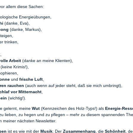
vor allem diese Sachen:
iologische Energieübungen,
hi
(danke, Eva),
Gong
(danke, Markus),
teigen,
r trinken,
,
olle Arbeit
(danke an meine Klienten),
 (keine Krimis!),
sophieren,
onne
und
frische Luft
,
rren rauchen
(auch wenn auf jeder steht, daß sie mich umbringt),
chlaf vor Mitternacht
,
sein
(wichtig!).
e gelernt, meine
Wut
(Kennzeichen des Holz-Typs!) als
Energie-Res
 zu lieben, zu hegen und zu pflegen – mehr zu diesem spannenden Th
m meiner nächsten Newsletter.
ben
ist es wie mit der
Musik
: Der
Zusammenhang
, die
Schönheit
, d