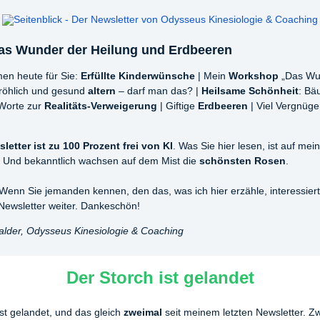
das Wunder der Heilung und Erdbeeren
en heute für Sie:
Erfüllte
Kinderwünsche
| Mein
Workshop
„Das Wu
Fröhlich und gesund
altern
– darf man das? |
Heilsame Schönheit
: Bä
 Worte zur
Realitäts-Verweigerung
| Giftige
Erdbeeren
| Viel Vergnüg
letter ist zu 100 Prozent frei von KI
. Was Sie hier lesen, ist auf me
 Und bekanntlich wachsen auf dem Mist die
schönsten Rosen
.
 Wenn Sie jemanden kennen, den das, was ich hier erzähle, interessiert,
Newsletter weiter. Dankeschön!
lder, Odysseus Kinesiologie & Coaching
Der Storch ist gelandet
ist gelandet, und das gleich
zweimal
seit meinem letzten Newsletter. Z