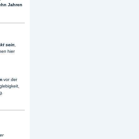
hn Jahren
kt
sein
,
nen hier
m
vor der
lebigkeit,
g.
er