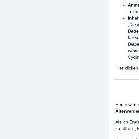
Anme
Textn
Inhal
„Die 
Bede
bei s
Diabe
wisse
Cycli
Hier klicken
Heute wird 
Älterwerde
Als ich
Ende
zu hören:
„