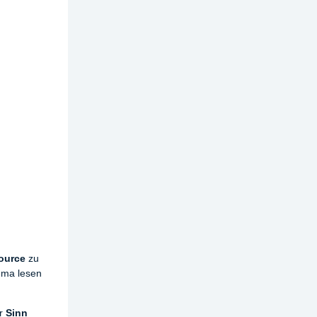
source
zu
ema lesen
er
Sinn