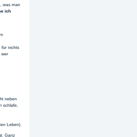
s, was man
e ich
em
t für nichts
, wer
cht neben
 schlafe,
ten Leben).
gt. Ganz