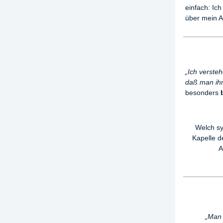
einfach: Ich
über mein A
„Ich verste
daß man ihn
besonders
Welch sy
Kapelle 
A
„Man 