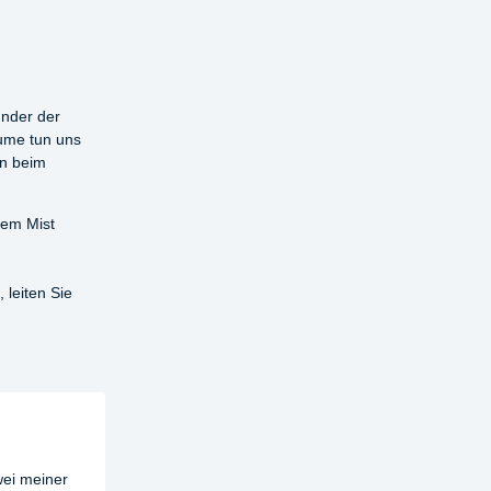
nder der
ume tun uns
en beim
inem Mist
 leiten Sie
wei meiner