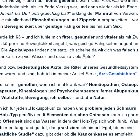
ich Vierzig – und hab’
nichts gesehen
. Gar nichts. Alles war wie imm
iederholte sich, als ich Ende Vierzig war, und dann wieder als ich Ende
Du mal, bis Du Fünfzig/Sechzig bist!“
erklang der
Mahnruf
von Verwand
ie mir allerhand
Einschränkungen
und
Zipperlein
prophezeiten – vo
en
Beweglichkeit
über
geistige Fähigkeiten
bis hin zum
Sex
.
erde ich
63
– und ich fühle mich
fitter
,
gesünder
und
vitaler
als mit Z
s körperliche Beweglichkeit angeht, was geistige Fähigkeiten angeht 
. Die
Apokalypse
findet nicht statt. Ich scheine da wirklich was
falsch
rinke ich zu viel Wasser und esse zu viele Äpfel?
end bzw.
bedeutungslos Ärzte
, die Ritter unseres Gesundheitssystem
 waren und sind, hab’ ich in meiner Artikel-Serie „
Arzt-Geschichten
“
s hat mir
geholfen
, wenn ich mal krank war?
Homöopathen
,
Osteop
rapeuten
,
Kinesiologen
und
Psychotherapeuten
; ferner
Akupunktu
,
Vitalstoffe
,
Bewegung
,
ich selbst
– und:
die Natur
.
in ich für jeden „Hokuspokus“ zu haben und
probiere jeden Schmarrn
Holz-Typ
gemäß den
5 Elementen
der
alten Chinesen
kann ich gar n
d
Offenheit
sind das Wasser, in dem der Holz-Typ sich wohl fühlt. Was
ierten taugt und gut tut, das
praktiziere
ich hinfort. Egal, ob es eine
aftliche Studie“
dazu gibt oder ob die
Krankenkasse
es empfiehlt.